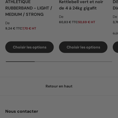
ATHLÉTIQUE
Kettlebell vert et noir
DI
RUBBERBAND - LIGHT /
de 4 à 24kg gigafit
DI
MEDIUM / STRONG
Prix habituel
Pr
De
De
Prix habituel
60,83 € TTC
50,69 € HT
3,7
De
9,24 € TTC
7,70 € HT
6,2
Choisir les options
Choisir les options
Retour en haut
Nous contacter