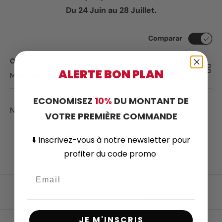
Du 24 Juin au 28 Juillet.
Comparar
Ordenar por
Lista
Grelh
ALERTE BON PLAN
Mais vendidos
ECONOMISEZ
10%
DU MONTANT DE
Nenhum produto encontrado
VOTRE PREMIÈRE COMMANDE
⬇️
Inscrivez-vous
à notre newsletter pour
profiter du code promo
Regressar ao início
JE M'INSCRIS