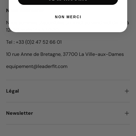
Nous contacter
NON MERCI
Nous sommes disponibles du lundi au vendredi de 9h à
12h30 et de 14h à 17h30.
Tel : +33 (0)2 47 52 66 01
10 rue Anne de Bretagne, 37700 La Ville-aux-Dames
equipement@leaderfit.com
Légal
Newsletter