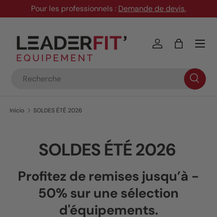
Pour les professionnels :
Demande de devis
.
Ir para o conteúdo
Menu
Iniciar sessão
Saco
Pesquisar
Início
SOLDES ÉTÉ 2026
SOLDES ÉTÉ 2026
Profitez de remises
jusqu’à -
50%
sur une sélection
d'équipements.