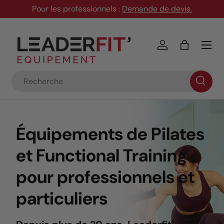
Pour les professionnels :
Demande de devis
.
Aller au contenu
Menu
Se connecter
Panier
Recherche
Équipements de Pilates
et Functional Training
pour professionnels et
particuliers