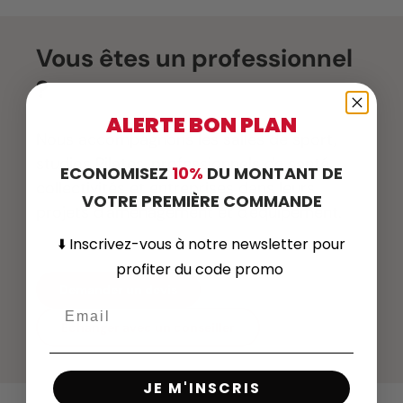
Vous êtes un professionnel
?
ALERTE BON PLAN
Nous accompagnons les salles de sport,
studios Pilates, professionnels de santé,
ECONOMISEZ
10%
DU MONTANT DE
collectivités et entreprises dans leurs
VOTRE PREMIÈRE COMMANDE
projets d'aménagement et d'équipement.
⬇️
Inscrivez-vous
à notre newsletter pour
profiter du code promo
Demander un devis
Échanger avec un conseiller
JE M'INSCRIS