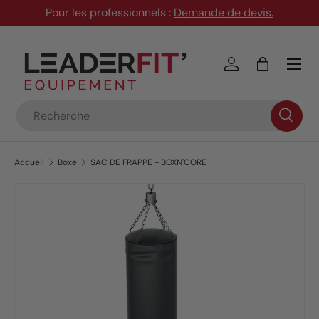
Pour les professionnels :
Demande de devis
.
Aller au contenu
Menu
Se connecter
Panier
Recherche
Accueil
Boxe
SAC DE FRAPPE - BOXN'CORE
Passer aux informations produits