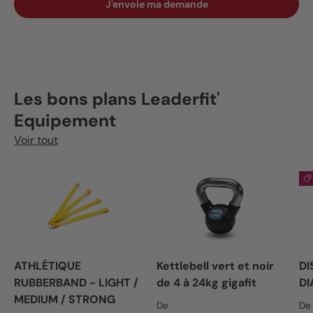
J'envoie ma demande
Les bons plans Leaderfit'
Equipement
Voir tout
ATHLÉTIQUE
Kettlebell vert et noir
DI
RUBBERBAND - LIGHT /
de 4 à 24kg gigafit
DI
MEDIUM / STRONG
Prix habituel
Pr
De
De