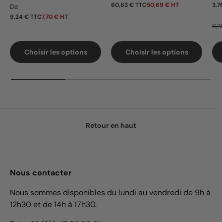
Prix habituel
60,83 € TTC
50,69 € HT
3,7
De
9,24 € TTC
7,70 € HT
6,2
Choisir les options
Choisir les options
Retour en haut
Nous contacter
Nous sommes disponibles du lundi au vendredi de 9h à
12h30 et de 14h à 17h30.