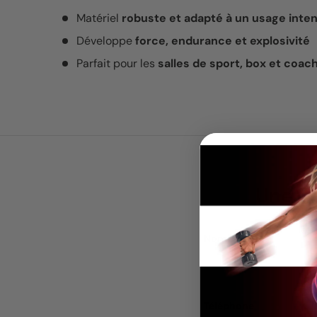
Matériel
robuste et adapté à un usage inten
Développe
force, endurance et explosivité
Parfait pour les
salles de sport, box et coac
Une qu
Nom
Téléphone