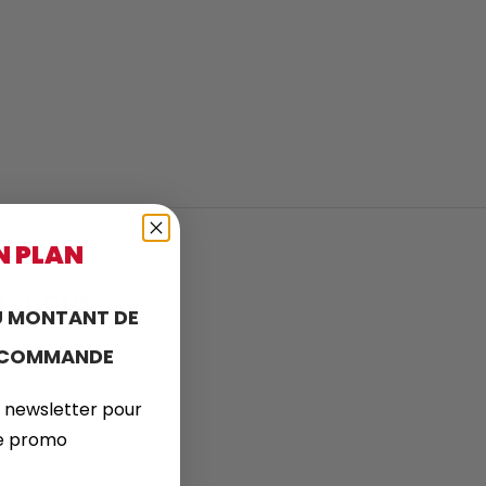
N PLAN
ez-nous
 MONTANT DE
E COMMANDE
 newsletter pour
de promo