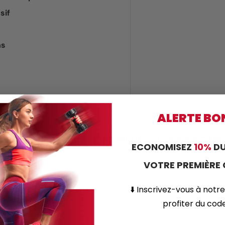
sif
hs
ALERTE BO
estion sur ce produit ? Contact
ECONOMISEZ
10%
DU
VOTRE PREMIÈR
E-mail
⬇️
Inscrivez-vous
à notre
profiter du co
Code postal