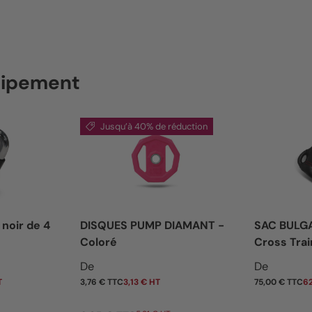
quipement
Jusqu’à 40% de réduction
 noir de 4
DISQUES PUMP DIAMANT -
SAC BULG
Coloré
Cross Trai
Prix soldé
Prix habi
De
De
T
3,76 € TTC
3,13 € HT
75,00 € TTC
62