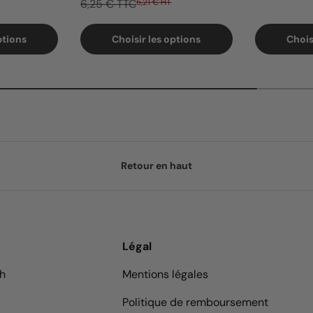
6,25 € TTC
5,21 € HT
ptions
Choisir les options
Chois
Retour en haut
Légal
9h
Mentions légales
Politique de remboursement