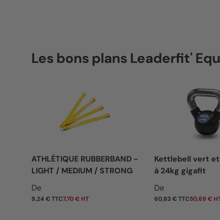
Les bons plans Leaderfit' E
ATHLÉTIQUE RUBBERBAND -
Kettlebell vert et
LIGHT / MEDIUM / STRONG
à 24kg gigafit
Prix habituel
Prix habituel
De
De
9,24 € TTC
7,70 € HT
60,83 € TTC
50,69 € H