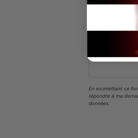
Message
En soumettant ce for
répondre à ma deman
données.