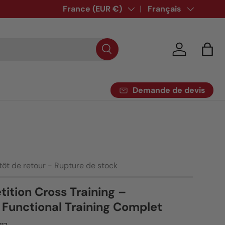
Pays
France (EUR €)
Langue
Français
Se connecte
Pani
Demande de devis
ntôt de retour - Rupture de stock
ition Cross Training –
Functional Training Complet