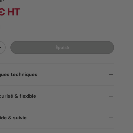
117
 € HT
Épuisé
ité
Augmenter la quantité
ques techniques
urisé & flexible
ide & suivie