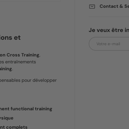
Contact & Se
Je veux être i
ions et
E-mail
on Cross Training
,
es entraînements
aining
.
spensables pour développer
ent functional training
ysique
ent complets