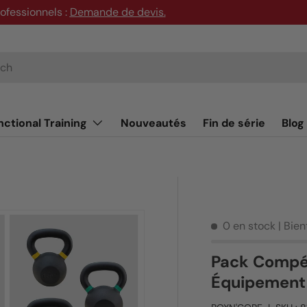
rofessionnels :
Demande de devis
.
nctional Training
Nouveautés
Fin de série
Blog
0 en stock
| Bie
Pack Compét
Équipement 