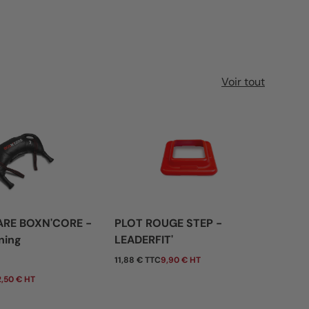
Voir tout
ARE BOXN'CORE -
PLOT ROUGE STEP -
BAN
ning
LEADERFIT'
- 0
tuel
Prix habituel
Pri
11,88 € TTC
9,90 € HT
De
,50 € HT
7,80 