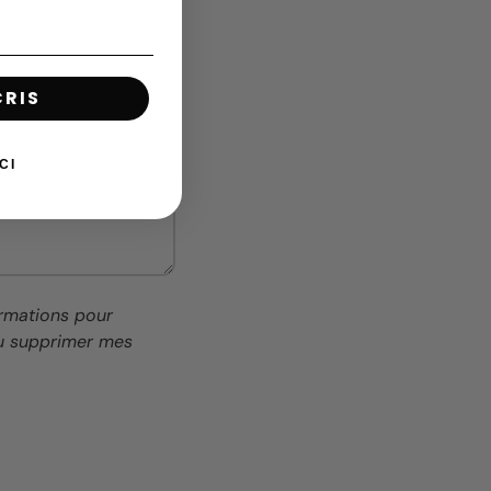
CRIS
CI
ormations pour
ou supprimer mes