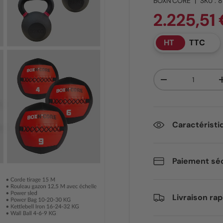
BOXN'CORE
|
SKU :
8
2.225,51
HT
TTC
Qté
Diminuer la quant
Caractéristi
Paiement séc
Livraison rap