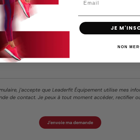
JE M'INS
NON MER
mulaire, j’accepte que Leaderfit Équipement utilise mes inf
de de contact. Je peux à tout moment accéder, rectifier 
J'envoie ma demande