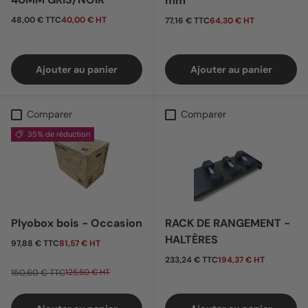
mm
Prix habituel
Prix habituel
48,00 € TTC
40,00 € HT
77,16 € TTC
64,30 € HT
Ajouter au panier
Ajouter au panier
Comparer
Comparer
35% de réduction
Plyobox bois - Occasion
RACK DE RANGEMENT -
HALTÈRES
Prix soldé
97,88 € TTC
81,57 € HT
Prix habituel
233,24 € TTC
194,37 € HT
150,60 € TTC
125,50 € HT