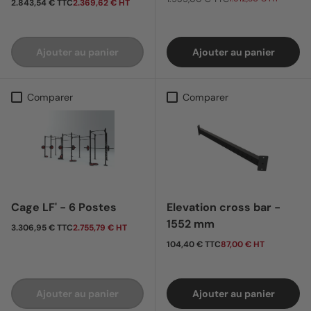
Prix habituel
2.843,54 € TTC
2.369,62 € HT
Ajouter au panier
Ajouter au panier
Comparer
Comparer
Cage LF' - 6 Postes
Elevation cross bar -
1552 mm
Prix habituel
3.306,95 € TTC
2.755,79 € HT
Prix habituel
104,40 € TTC
87,00 € HT
Ajouter au panier
Ajouter au panier