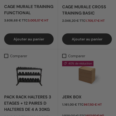
CAGE MURALE TRAINING
CAGE MURALE CROSS
FUNCTIONAL
TRAINING BASIC
Prix habituel
Prix habituel
3.606,68 € TTC
3.005,57 € HT
2.046,20 € TTC
1.705,17 € HT
Ajouter au panier
Ajouter au panier
Comparer
Comparer
40% de réduction
PACK RACK HALTERES 3
JERK BOX
ETAGES + 12 PAIRES D
Prix soldé
1.161,00 € TTC
967,50 € HT
HALTERES DE 4 A 30KG
1.935,00 € TTC
1.612,50 € HT