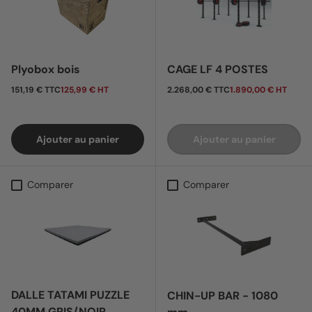
Plyobox bois
CAGE LF 4 POSTES
Prix habituel
Prix habituel
151,19 € TTC
125,99 € HT
2.268,00 € TTC
1.890,00 € HT
Ajouter au panier
Ajouter au panier
Comparer
Comparer
DALLE TATAMI PUZZLE
CHIN-UP BAR - 1080
40MM GRIS/NOIR