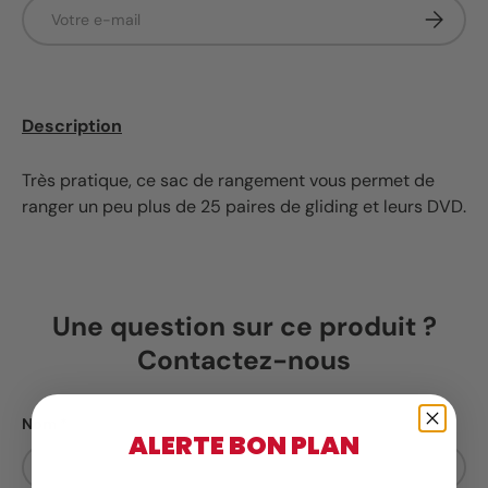
E-mail
S’inscrir
Description
Très pratique, ce sac de rangement vous permet de
ranger un peu plus de 25 paires de gliding et leurs DVD.
Une question sur ce produit ?
Contactez-nous
Nom
ALERTE BON PLAN