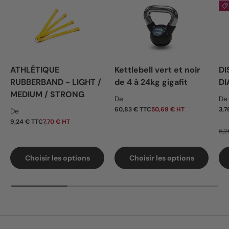
ATHLÉTIQUE
Kettlebell vert et noir
DI
RUBBERBAND - LIGHT /
de 4 à 24kg gigafit
DI
MEDIUM / STRONG
Prix habituel
Pr
De
De
Prix habituel
60,83 € TTC
50,69 € HT
3,7
De
9,24 € TTC
7,70 € HT
6,2
Choisir les options
Choisir les options