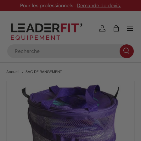
Pour les professionnels :
Demande de devis
.
Aller au contenu
Menu
Se connecter
Panier
Recherche
Accueil
SAC DE RANGEMENT
Passer aux informations produits