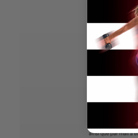
Name
Email
Message
Nous vous rappelons 
ainsi que par mail à