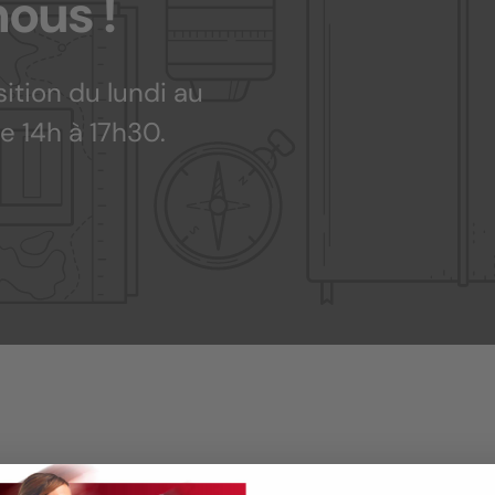
ous !
ition du lundi au
e 14h à 17h30.