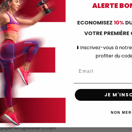
Phone
ALERTE BO
ECONOMISEZ
10%
DU
Objet de la demande
VOTRE PREMIÈR
⬇️
Inscrivez-vous
à notre
profiter du co
JE M'INS
NON MER
également que nous sommes joignables par téléphone au +33
 equipement@leaderfit.com