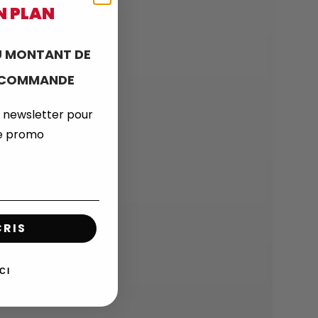
N PLAN
 MONTANT DE
E COMMANDE
 newsletter pour
de promo
CRIS
CI
 (0)2 47 52 66 01