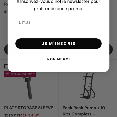
⬇️
Inscrivez-vous
à notre newsletter pour
RACK HALTÈRES RONDS
Rack wall balls 5
profiter du code promo
emplacements |
Prix habituel
576,00 € TTC
480,00 € HT
Support rangement
medecine balls
Prix habituel
170,92 € TTC
142,43 € HT
JE M'INSCRIS
Choisir les options
Ajouter au panier
NON MERCI
Comparer
Comparer
30% de réduction
PLATE STORAGE SLEEVE
Pack Rack Pump + 10
Kits Complets –
Prix soldé
32,90 € TTC
27,42 € HT