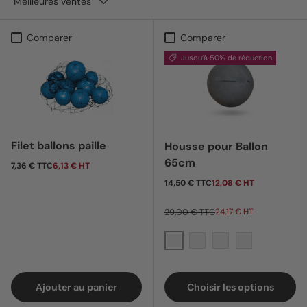
Meilleures ventes
Comparer
Comparer
Jusqu’à 50% de réduction
Filet ballons paille
Housse pour Ballon
65cm
Prix habituel
7,36 € TTC
6,13 € HT
Prix soldé
14,50 € TTC
12,08 € HT
29,00 € TTC
24,17 € HT
Gris
Rose
Orange
Bleu
Ajouter au panier
Choisir les options