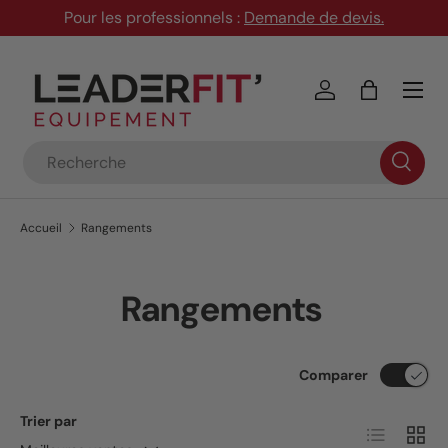
Pour les professionnels :
Demande de devis
.
Aller au contenu
Menu
Se connecter
Panier
Recherche
Accueil
Rangements
Rangements
Comparer
Trier par
Liste
Grille