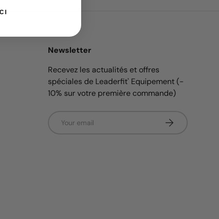
CI
Newsletter
Recevez les actualités et offres
spéciales de Leaderfit' Equipement (-
10% sur votre première commande)
Email
Subscribe