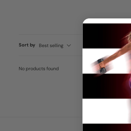
Sort by
Best selling
No products found