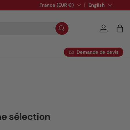
Country/Region
France (EUR €)
Language
English
Log in
Bag
Demande de devis
e sélection