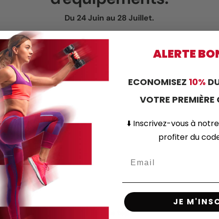
Du 24 Juin au 28 Juillet.
ALERTE BO
ECONOMISEZ
10%
DU
VOTRE PREMIÈR
⬇️
Inscrivez-vous
à notre
profiter du co
JE M'INS
Back to top