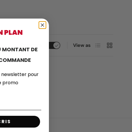
N PLAN
List
Grid
Compare
View as
 MONTANT DE
E COMMANDE
 newsletter pour
de promo
CRIS