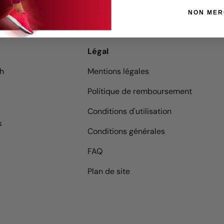
NON MER
Légal
9h
Mentions légales
Politique de remboursement
Conditions d'utilisation
s
Conditions générales
FAQ
Plan de site