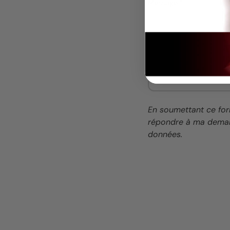
Message
En soumettant ce for
répondre à ma deman
données.