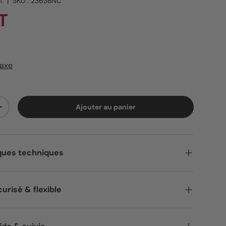
t
|
SKU :
2363BNC
T
taxe
Ajouter au panier
ité
Augmenter la quantité
ques techniques
urisé & flexible