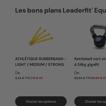
Les bons plans Leaderfit' E
ATHLÉTIQUE RUBBERBAND -
Kettlebell vert et
LIGHT / MEDIUM / STRONG
à 24kg gigafit
Prix habituel
Prix habituel
De
De
9,24 € TTC
7,70 € HT
60,83 € TTC
50,69 € H
Choisir les options
Choisir les o