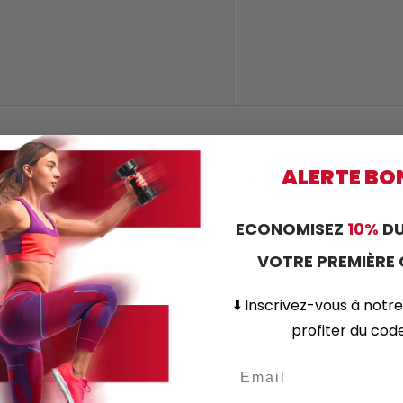
ALERTE BO
estion sur ce produit ? Contact
ECONOMISEZ
10%
DU
E-mail
VOTRE PREMIÈR
⬇️
Inscrivez-vous
à notre
Code postal
profiter du co