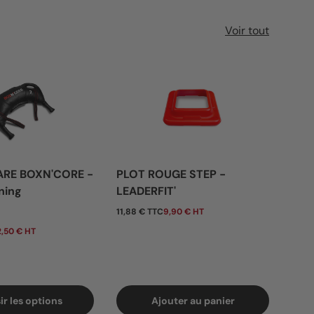
Voir tout
ARE BOXN'CORE -
PLOT ROUGE STEP -
BAN
ning
LEADERFIT'
- 0
tuel
Prix habituel
Pri
11,88 € TTC
9,90 € HT
De
,50 € HT
7,80 
ir les options
Ajouter au panier