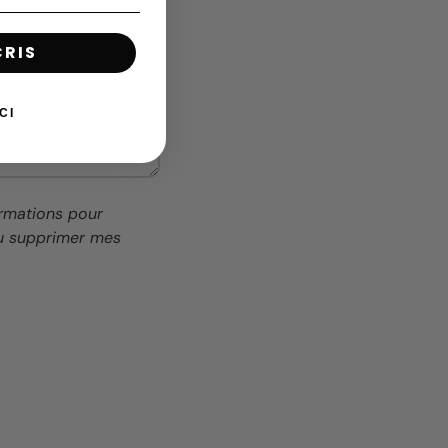
CRIS
CI
ormations pour
ou supprimer mes