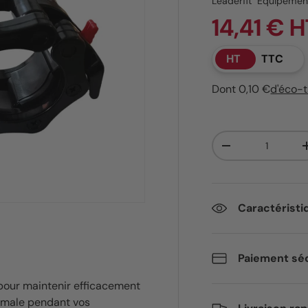
Leaderfit’ Equipemen
14,41 € H
HT
TTC
Dont 0,10 €
d'éco-
Qté
Diminuer la quant
Caractéristi
Paiement séc
our maintenir efficacement
timale pendant vos