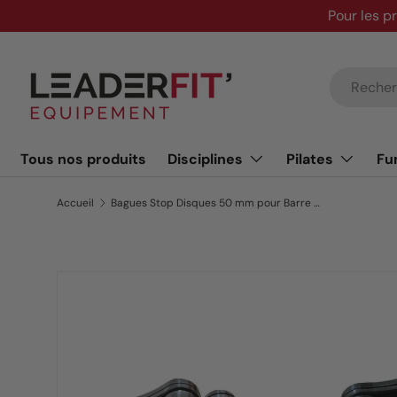
Pour les p
Aller au contenu
Recherche
Tous nos produits
Disciplines
Pilates
Fu
Accueil
Bagues Stop Disques 50 mm pour Barre de Musculation – BOXN’CORE
Passer aux informations produits