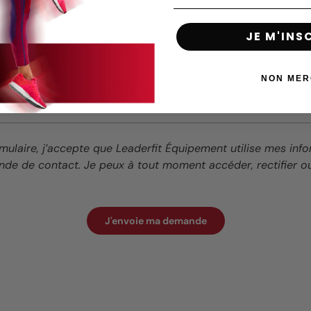
JE M'INS
NON MER
mulaire, j’accepte que Leaderfit Équipement utilise mes inf
de de contact. Je peux à tout moment accéder, rectifier 
J'envoie ma demande