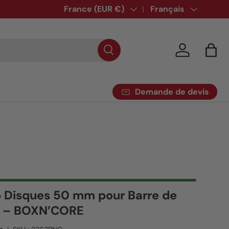
Pays
France (EUR €)
Langue
Français
Se connecte
Pani
Demande de devis
 Disques 50 mm pour Barre de
n – BOXN’CORE