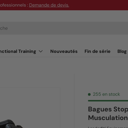
rofessionnels :
Demande de devis
.
nctional Training
Nouveautés
Fin de série
Blog
255 en stock
Bagues Stop
Musculatio