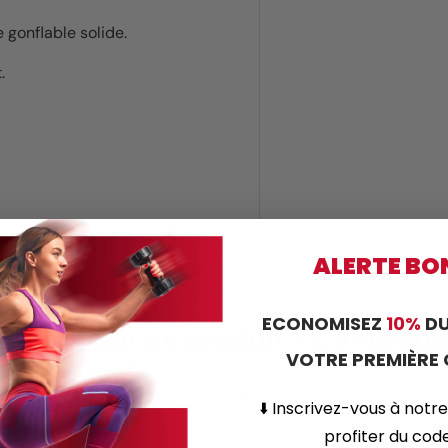
gonflable solide.
.
ALERTE BO
ECONOMISEZ
10%
DU
estion sur ce produit ? Contact
VOTRE PREMIÈR
E-mail
⬇️
Inscrivez-vous
à notre
profiter du co