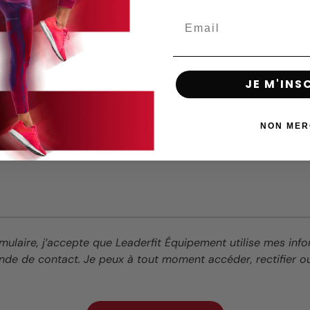
Code postal
JE M'INS
NON MER
mulaire, j’accepte que Leaderfit Équipement utilise mes inf
de de contact. Je peux à tout moment accéder, rectifier 