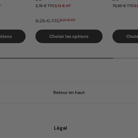
T
3,76 € TTC
3,13 € HT
75,00 € TTC
62
6,25 € TTC
5,21 € HT
ptions
Choisir les options
Chois
Retour en haut
Légal