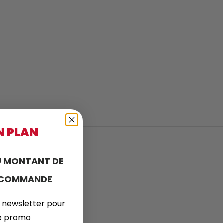
N PLAN
 MONTANT DE
ez-nous
E COMMANDE
 newsletter pour
de promo