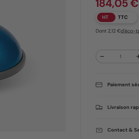
184,05 €
HT
TTC
Dont 2,12 €
d'éco-t
Qté
Diminuer la quant
Paiement séc
Livraison rap
Contact & Se