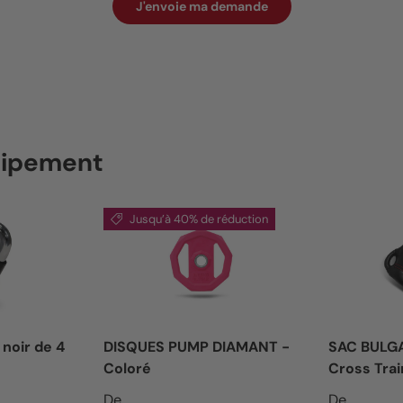
J'envoie ma demande
quipement
Jusqu’à 40% de réduction
 noir de 4
DISQUES PUMP DIAMANT -
SAC BULG
Coloré
Cross Trai
Prix soldé
Prix habi
De
De