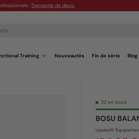
rofessionnels :
Demande de devis
.
nctional Training
Nouveautés
Fin de série
Blog
32 en stock
BOSU BALA
Leaderfit' Équipemen