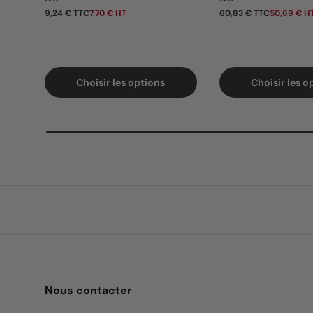
9,24 € TTC
7,70 € HT
60,83 € TTC
50,69 € H
Choisir les options
Choisir les o
Nous contacter