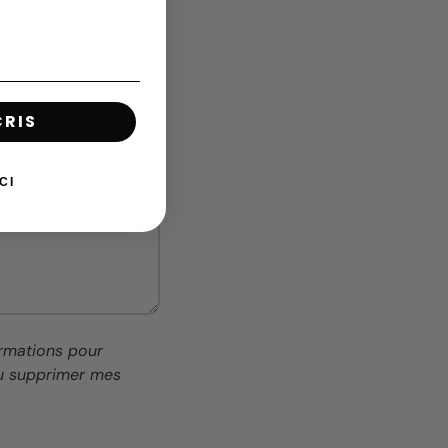
CRIS
CI
ormations pour
ou supprimer mes