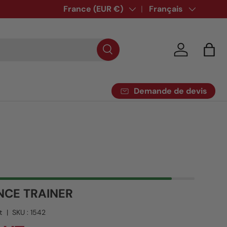
Pays
France (EUR €)
Langue
Français
Se connecte
Pani
Demande de devis
NCE TRAINER
t
|
SKU :
1542