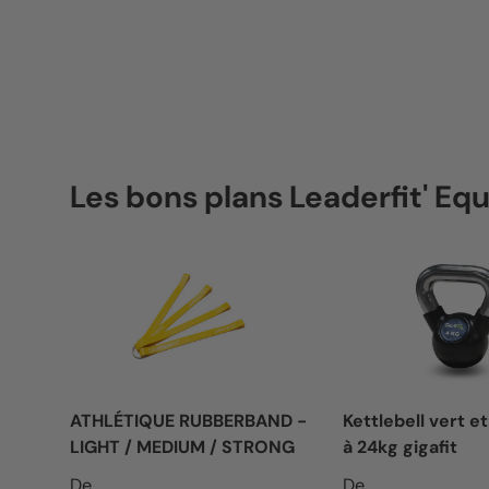
Les bons plans Leaderfit' E
ATHLÉTIQUE RUBBERBAND -
Kettlebell vert et
LIGHT / MEDIUM / STRONG
à 24kg gigafit
Prix habituel
Prix habituel
De
De