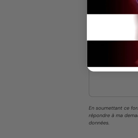
Téléphone
Message
En soumettant ce for
répondre à ma deman
données.