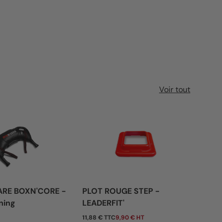
Voir tout
ARE BOXN'CORE -
PLOT ROUGE STEP -
BAN
ning
LEADERFIT'
- 0
tuel
Prix habituel
Pri
11,88 € TTC
9,90 € HT
De