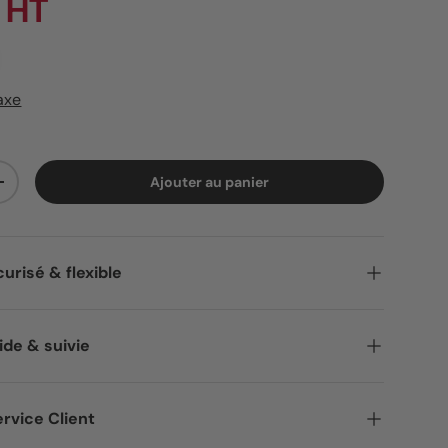
 HT
axe
Ajouter au panier
ité
Augmenter la quantité
urisé & flexible
ide & suivie
rvice Client