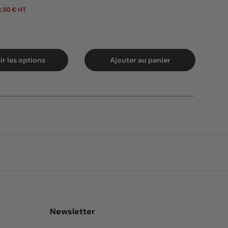
,50 € HT
7,80 
ir les options
Ajouter au panier
Newsletter