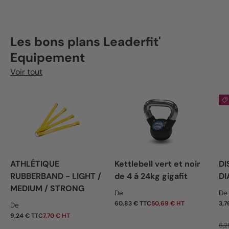
Les bons plans Leaderfit'
Equipement
Voir tout
ATHLÉTIQUE
Kettlebell vert et noir
DI
RUBBERBAND - LIGHT /
de 4 à 24kg gigafit
DI
MEDIUM / STRONG
Prix habituel
Pr
De
De
Prix habituel
60,83 € TTC
50,69 € HT
3,7
De
9,24 € TTC
7,70 € HT
6,2