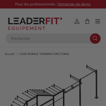
Pour les professionnels :
Demande de devis
.
Aller au contenu
Menu
Se connecter
Panier
Recherche
Accueil
CAGE MURALE TRAINING FUNCTIONAL
Passer aux informations produits