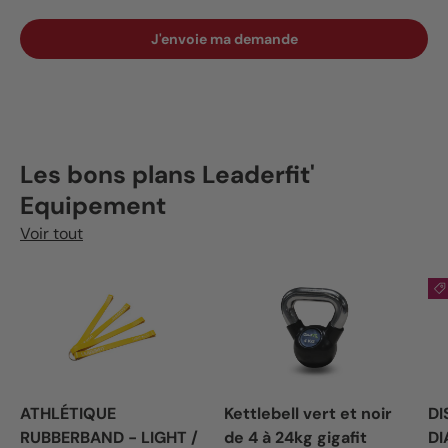
J'envoie ma demande
Les bons plans Leaderfit'
Equipement
Voir tout
ATHLÉTIQUE
Kettlebell vert et noir
DI
RUBBERBAND - LIGHT /
de 4 à 24kg gigafit
DI