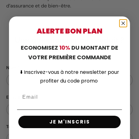
d’assurance et de bien-être.
ALERTE BON PLAN
Une question sur ce produit ?
ECONOMISEZ
10%
DU MONTANT DE
Contactez-nous
VOTRE PREMIÈRE COMMANDE
Nom
⬇️
Inscrivez-vous
à notre newsletter pour
profiter du code promo
E-mail
JE M'INSCRIS
Téléphone