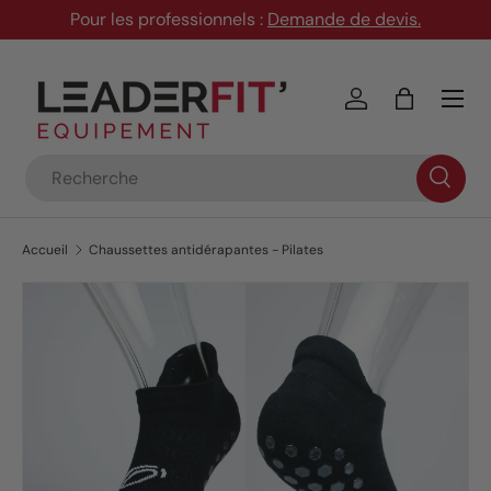
Pour les professionnels :
Demande de devis
.
Aller au contenu
Menu
Se connecter
Panier
Recherche
Accueil
Chaussettes antidérapantes - Pilates
Passer aux informations produits