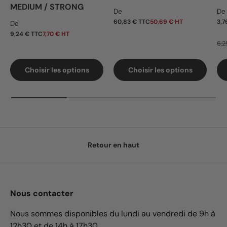
MEDIUM / STRONG
Prix habituel
Pr
De
De
Prix habituel
60,83 € TTC
50,69 € HT
3,7
De
9,24 € TTC
7,70 € HT
6,2
Choisir les options
Choisir les options
Retour en haut
Nous contacter
Nous sommes disponibles du lundi au vendredi de 9h à
12h30 et de 14h à 17h30.