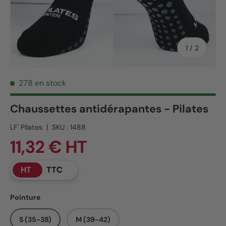
de
1
/
2
278 en stock
Chaussettes antidérapantes - Pilates
LF' Pilates
|
SKU :
1488
11,32 € HT
HT
TTC
Pointure
S (35-38)
M (39-42)