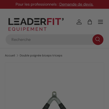
Pour les professionnels :
Demande de devis
.
Aller au contenu
Menu
Se connecter
Panier
Recherche
Accueil
Double poignée biceps triceps
Passer aux informations produits