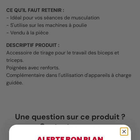
CE QU'IL FAUT RETENIR :
- Idéal pour vos séances de musculation
- S'utilise sur les machines à poulie
- Vendu à la pièce
DESCRIPTIF PRODUIT :
Accessoire de tirage pour le travail des biceps et
triceps.
Poignées avec renforts.
Complémentaire dans l'utilisation d'appareils à charge
guidée.
Une question sur ce produit ?
Contactez-nous
ALERTE BON PLAN