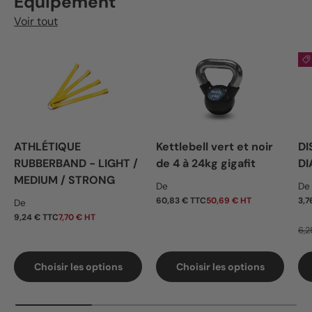
Equipement
Voir tout
ATHLÉTIQUE
Kettlebell vert et noir
DI
RUBBERBAND - LIGHT /
de 4 à 24kg gigafit
DI
MEDIUM / STRONG
Prix habituel
Pr
De
De
Prix habituel
60,83 € TTC
50,69 € HT
3,7
De
9,24 € TTC
7,70 € HT
6,2
Choisir les options
Choisir les options