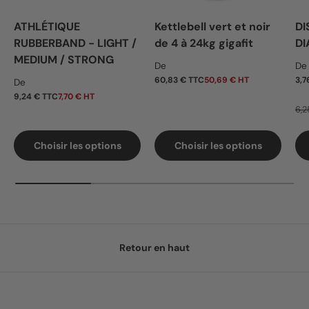
ATHLÉTIQUE
Kettlebell vert et noir
DI
RUBBERBAND - LIGHT /
de 4 à 24kg gigafit
DI
MEDIUM / STRONG
Prix habituel
Pr
De
De
Prix habituel
60,83 € TTC
50,69 € HT
3,7
De
9,24 € TTC
7,70 € HT
6,2
Choisir les options
Choisir les options
Retour en haut