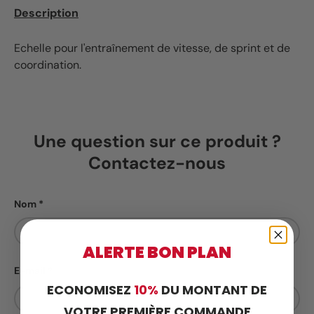
Description
Echelle pour l'entraînement de vitesse, de sprint et de
coordination.
Une question sur ce produit ?
Contactez-nous
Nom
ALERTE BON PLAN
E-mail
ECONOMISEZ
10%
DU MONTANT DE
VOTRE PREMIÈRE COMMANDE