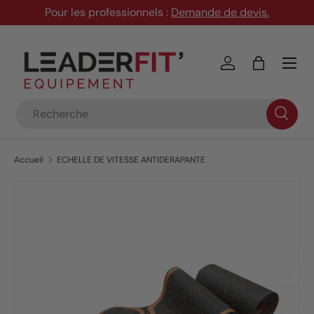
Pour les professionnels :
Demande de devis
.
Aller au contenu
Menu
Se connecter
Panier
Recherche
Accueil
ECHELLE DE VITESSE ANTIDERAPANTE
Passer aux informations produits