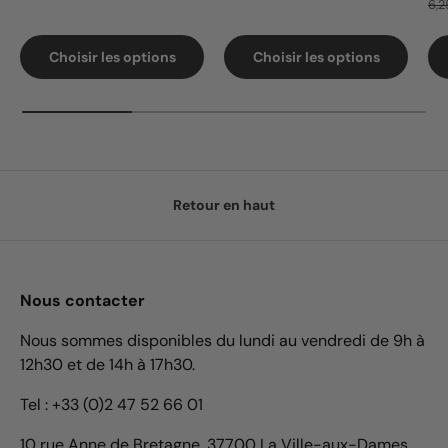
6,2
Choisir les options
Choisir les options
Retour en haut
Nous contacter
Nous sommes disponibles du lundi au vendredi de 9h à
12h30 et de 14h à 17h30.
Tel : +33 (0)2 47 52 66 01
10 rue Anne de Bretagne, 37700 La Ville-aux-Dames