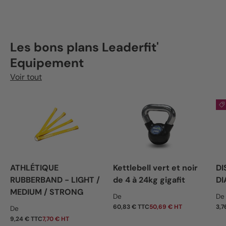
Les bons plans Leaderfit'
Equipement
Voir tout
ATHLÉTIQUE
Kettlebell vert et noir
DI
RUBBERBAND - LIGHT /
de 4 à 24kg gigafit
DI
MEDIUM / STRONG
Prix habituel
Pr
De
De
Prix habituel
60,83 € TTC
50,69 € HT
3,7
De
9,24 € TTC
7,70 € HT