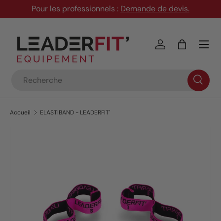
Pour les professionnels :
Demande de devis
.
Aller au contenu
Menu
Se connecter
Panier
Recherche
Accueil
ELASTIBAND - LEADERFIT'
Passer aux informations produits