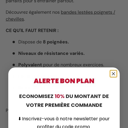
parfaits pour s’entraîner partout.
Découvrez également nos
bandes lestées poignets /
chevilles
.
CE QU'IL FAUT RETENIR :
Dispose de
8 poignées.
Niveaux de résistance variés.
Polyvalent
pour de nombreux exercices.
Facile d’utilisation.
ALERTE BON PLAN
Résistant et durable.
ECONOMISEZ
10%
DU MONTANT DE
VOTRE PREMIÈRE COMMANDE
Poids net : 0.05kg.
⬇️
Inscrivez-vous
à notre newsletter pour
profiter du code promo