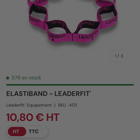
de
1
/
3
576 en stock
ELASTIBAND - LEADERFIT'
Leaderfit’ Equipement
|
SKU :
4121
10,80 € HT
HT
TTC