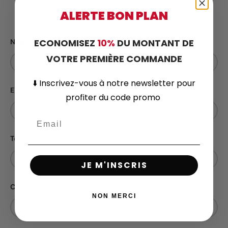
Contactez-nous
ALERTE BON PLAN
ECONOMISEZ
10%
DU MONTANT DE
Nom
VOTRE PREMIÈRE COMMANDE
⬇️
Inscrivez-vous
à notre newsletter pour
E-mail
profiter du code promo
Téléphone
JE M'INSCRIS
Code postal
NON MERCI