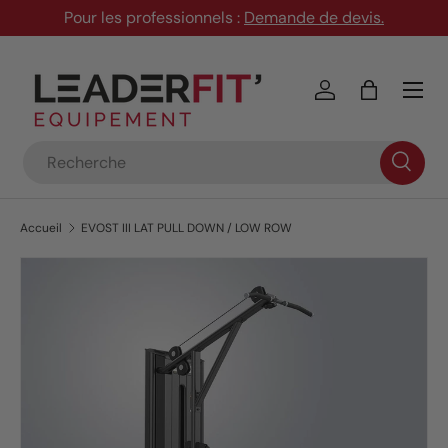
Pour les professionnels :
Demande de devis
.
Aller au contenu
Menu
Se connecter
Panier
Recherche
Accueil
EVOST III LAT PULL DOWN / LOW ROW
Passer aux informations produits