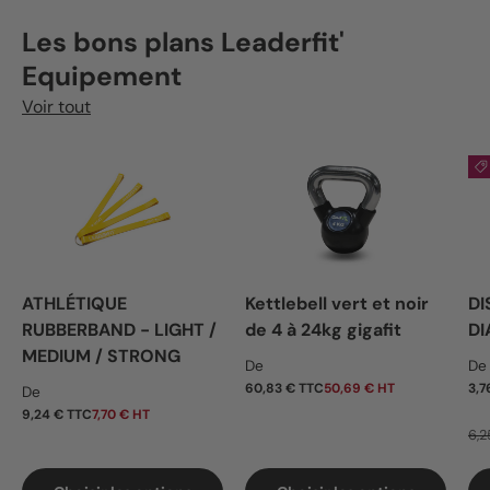
Les bons plans Leaderfit'
Equipement
Voir tout
ATHLÉTIQUE
Kettlebell vert et noir
DI
RUBBERBAND - LIGHT /
de 4 à 24kg gigafit
DI
MEDIUM / STRONG
Prix habituel
Pr
De
De
Prix habituel
60,83 € TTC
50,69 € HT
3,7
De
9,24 € TTC
7,70 € HT
6,2