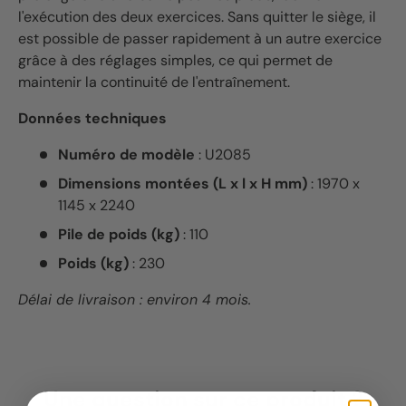
l'exécution des deux exercices. Sans quitter le siège, il
est possible de passer rapidement à un autre exercice
grâce à des réglages simples, ce qui permet de
maintenir la continuité de l'entraînement.
Données techniques
Numéro de modèle
: U2085
Dimensions montées (L x l x H mm)
: 1970 x
1145 x 2240
Pile de poids (kg)
: 110
Poids (kg)
: 230
Délai de livraison : environ 4 mois.
Une question sur ce produit ?