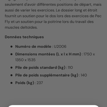
seulement d'avoir différentes positions de départ, mais
aussi de varier les exercices. Le dossier long et étroit
fournit un soutien pour le dos lors des exercices de Pec
Fly et un soutien pour la poitrine lors du travail des
muscles deltoïdes.
Données techniques
Numéro de modèle
: U2006
Dimensions montées (L x l x H mm)
: 1750 x
1350 x 1535
Pile de poids standard (kg)
: 110
Pile de poids supplémentaire (kg)
: 140
Poids (kg)
: 237