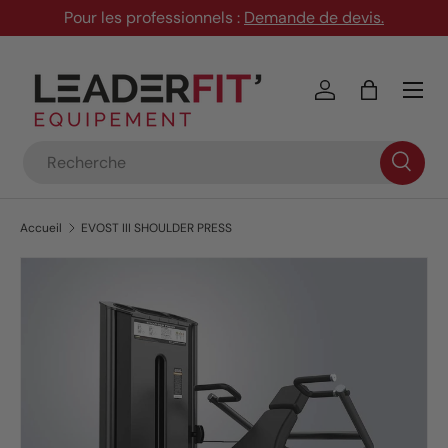
Pour les professionnels :
Demande de devis
.
Aller au contenu
Menu
Se connecter
Panier
Recherche
Accueil
EVOST III SHOULDER PRESS
Passer aux informations produits