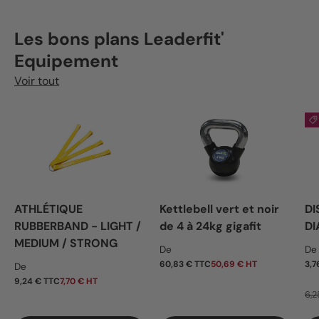
Les bons plans Leaderfit'
Equipement
Voir tout
ATHLÉTIQUE
Kettlebell vert et noir
DI
RUBBERBAND - LIGHT /
de 4 à 24kg gigafit
DI
MEDIUM / STRONG
Prix habituel
Pr
De
De
Prix habituel
60,83 € TTC
50,69 € HT
3,7
De
9,24 € TTC
7,70 € HT
6,2