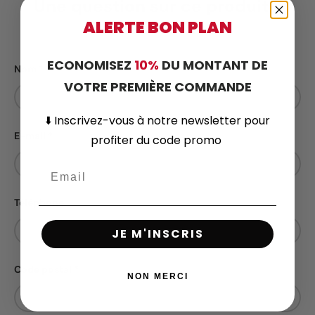
Une question sur ce produit ?
ALERTE BON PLAN
Contactez-nous
ECONOMISEZ
10%
DU MONTANT DE
Nom
VOTRE PREMIÈRE COMMANDE
⬇️
Inscrivez-vous
à notre newsletter pour
E-mail
profiter du code promo
Téléphone
JE M'INSCRIS
Code postal
NON MERCI