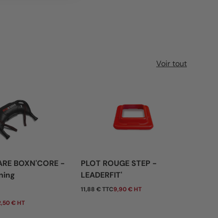
Voir tout
ARE BOXN'CORE -
PLOT ROUGE STEP -
BAN
ning
LEADERFIT'
- 0
tuel
Prix habituel
Pri
11,88 € TTC
9,90 € HT
De
,50 € HT
7,80 