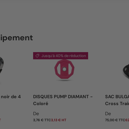
quipement
Jusqu’à 40% de réduction
 noir de 4
DISQUES PUMP DIAMANT -
SAC BULG
Coloré
Cross Trai
Prix soldé
Prix habi
De
De
T
3,76 € TTC
3,13 € HT
75,00 € TTC
62