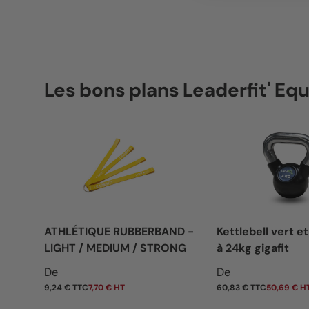
Les bons plans Leaderfit' E
ATHLÉTIQUE RUBBERBAND -
Kettlebell vert et
LIGHT / MEDIUM / STRONG
à 24kg gigafit
Prix habituel
Prix habituel
De
De
9,24 € TTC
7,70 € HT
60,83 € TTC
50,69 € H