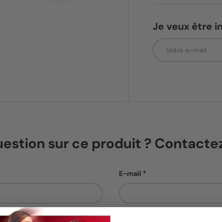
Je veux être i
E-mail
estion sur ce produit ? Contact
E-mail
Code postal