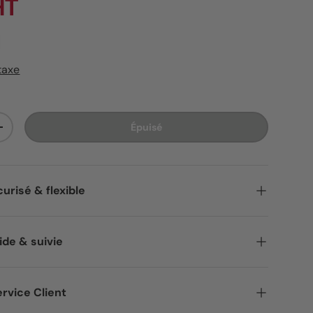
HT
taxe
Épuisé
ité
Augmenter la quantité
urisé & flexible
ide & suivie
rvice Client