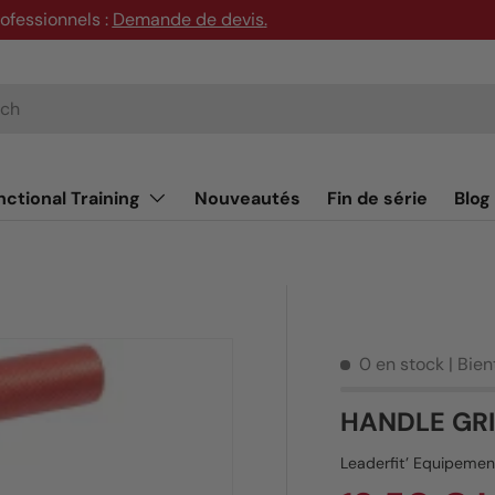
rofessionnels :
Demande de devis
.
nctional Training
Nouveautés
Fin de série
Blog
0 en stock
| Bie
HANDLE GRIP
Leaderfit’ Equipemen