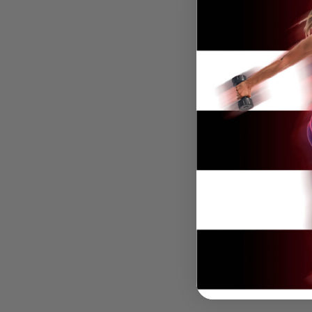
Message
En soumettant ce for
répondre à ma deman
données.