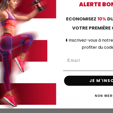
ALERTE BO
ECONOMISEZ
10%
DU
VOTRE PREMIÈR
⬇️
Inscrivez-vous
à notre
profiter du co
mulaire, j’accepte que Leaderfit Équipement utilise mes inf
JE M'INS
de de contact. Je peux à tout moment accéder, rectifier 
NON MER
J'envoie ma demande