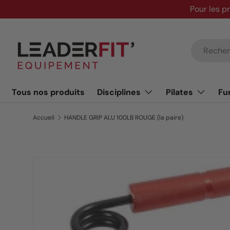
Pour les p
Aller au contenu
Recherche
Tous nos produits
Disciplines
Pilates
Fu
Accueil
HANDLE GRIP ALU 100LB ROUGE (la paire)
Passer aux informations produits