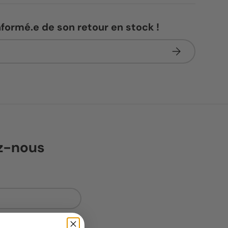
nformé.e de son retour en stock !
S’inscrire
ez-nous