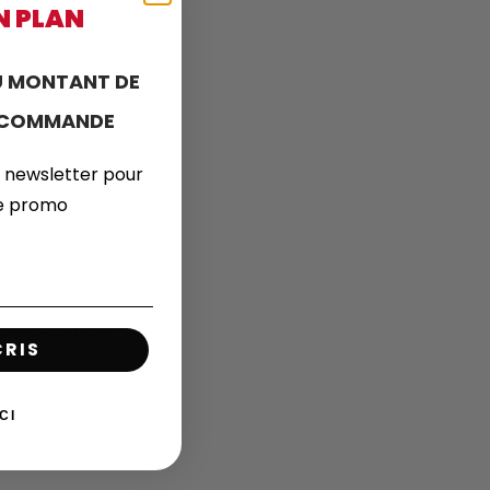
N PLAN
 MONTANT DE
E COMMANDE
 newsletter pour
de promo
ormations pour
CRIS
ou supprimer mes
CI