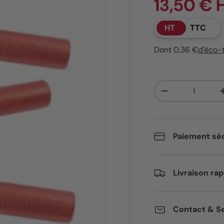
13,50 € 
HT
TTC
Dont 0,36 €
d'éco-
Qté
Diminuer la quant
Paiement séc
Livraison rap
Contact & Se