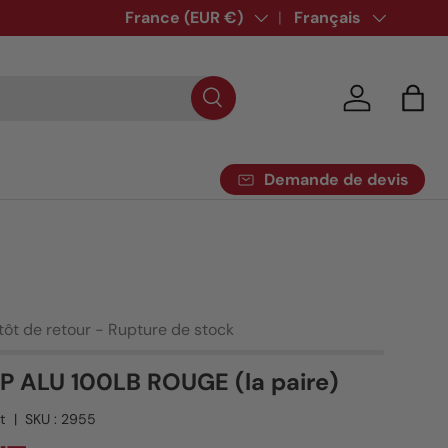
Pays
France (EUR €)
Langue
Français
Se connecte
Pani
Demande de devis
ntôt de retour - Rupture de stock
 ALU 100LB ROUGE (la paire)
t
|
SKU :
2955