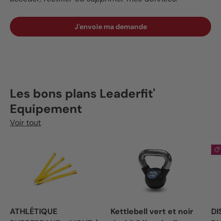
J'envoie ma demande
Les bons plans Leaderfit'
Equipement
Voir tout
ATHLÉTIQUE
Kettlebell vert et noir
DI