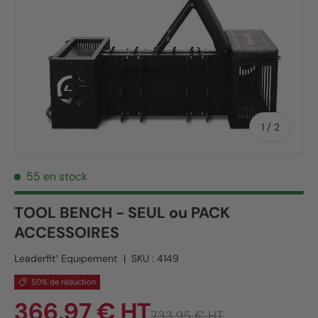
de
1
/
2
55 en stock
TOOL BENCH - SEUL ou PACK
ACCESSOIRES
Leaderfit’ Equipement
|
SKU :
4149
50% de réduction
366,97 € HT
733,95 € HT