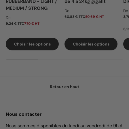
RUBBERBAND - LIGHT /
de 4 à 24kg gigafit
DI
MEDIUM / STRONG
Prix habituel
Pr
De
De
Prix habituel
60,83 € TTC
50,69 € HT
3,7
De
9,24 € TTC
7,70 € HT
6,2
Choisir les options
Choisir les options
Retour en haut
Nous contacter
Nous sommes disponibles du lundi au vendredi de 9h à