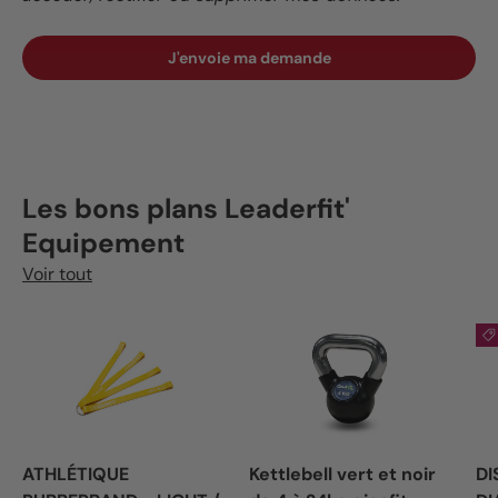
J'envoie ma demande
Les bons plans Leaderfit'
Equipement
Voir tout
ATHLÉTIQUE
Kettlebell vert et noir
DI