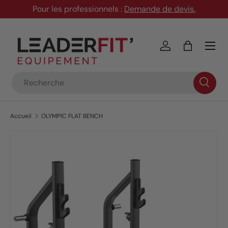
Pour les professionnels :
Demande de devis
.
Aller au contenu
Menu
Se connecter
Panier
Recherche
Accueil
OLYMPIC FLAT BENCH
Passer aux informations produits