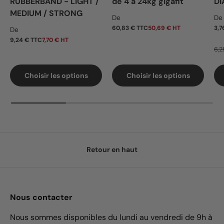
RUBBERBAND - LIGHT /
de 4 à 24kg gigafit
DI
MEDIUM / STRONG
Prix habituel
Pr
De
De
Prix habituel
60,83 € TTC
50,69 € HT
3,7
De
9,24 € TTC
7,70 € HT
6,2
Choisir les options
Choisir les options
Retour en haut
Nous contacter
Nous sommes disponibles du lundi au vendredi de 9h à