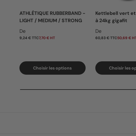
ATHLÉTIQUE RUBBERBAND -
Kettlebell vert et
LIGHT / MEDIUM / STRONG
à 24kg gigafit
Prix habituel
Prix habituel
De
De
9,24 € TTC
7,70 € HT
60,83 € TTC
50,69 € H
Choisir les options
Choisir les o