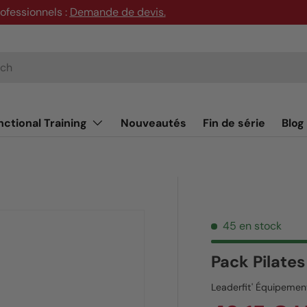
rofessionnels :
Demande de devis
.
nctional Training
Nouveautés
Fin de série
Blog
45 en stock
Pack Pilates
Leaderfit' Équipemen