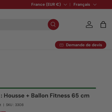
Pays
France (EUR €)
Langue
Français
Se connecte
Pani
Demande de devis
 : Housse + Ballon Fitness 65 cm
t
|
SKU :
3308