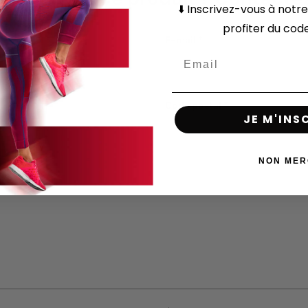
⬇️
Inscrivez-vous
à notre
profiter du co
E-mail
Code postal
JE M'INS
NON MER