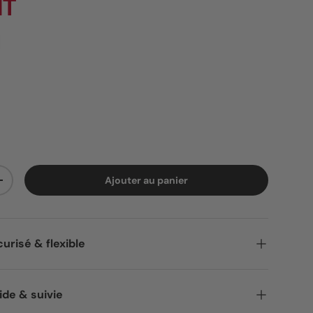
HT
Ajouter au panier
ité
Augmenter la quantité
urisé & flexible
ide & suivie