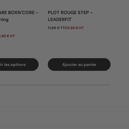
ARE BOXN'CORE -
PLOT ROUGE STEP -
BAN
ning
LEADERFIT'
- 0
tuel
Prix habituel
Pri
11,88 € TTC
9,90 € HT
De
,50 € HT
7,80 
ir les options
Ajouter au panier