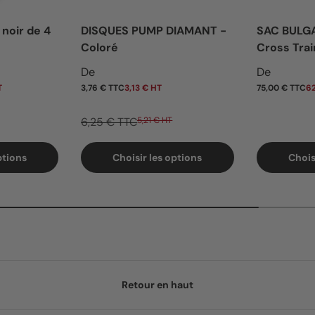
 noir de 4
DISQUES PUMP DIAMANT -
SAC BULG
Coloré
Cross Trai
Prix soldé
Prix habi
De
De
T
3,76 € TTC
3,13 € HT
75,00 € TTC
62
6,25 € TTC
5,21 € HT
ptions
Choisir les options
Chois
Retour en haut