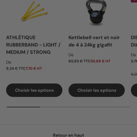
ATHLÉTIQUE
Kettlebell vert et noir
DI
RUBBERBAND - LIGHT /
de 4 à 24kg gigafit
DI
MEDIUM / STRONG
Prix habituel
Pr
De
De
Prix habituel
60,83 € TTC
50,69 € HT
3,7
De
9,24 € TTC
7,70 € HT
6,2
Choisir les options
Choisir les options
Retour en haut