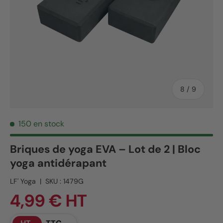
de
8
/
9
150 en stock
Briques de yoga EVA – Lot de 2 | Bloc
yoga antidérapant
LF' Yoga
|
SKU :
1479G
4,99 € HT