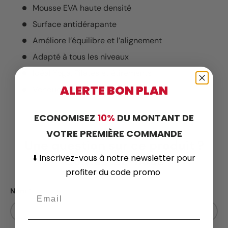
Mousse EVA haute densité
Surface antidérapante
Améliore l’équilibre et l’alignement
Adapté à tous les niveaux
Idéal Yoga, Pilates et étirements
ALERTE BON PLAN
Vendues par paire
ECONOMISEZ
10%
DU MONTANT DE
VOTRE PREMIÈRE COMMANDE
Une question sur ce produit ?
⬇️
Inscrivez-vous
à notre newsletter pour
Contactez-nous
profiter du code promo
Nom