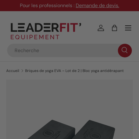
Pour les professionnels :
Demande de devis
.
Aller au contenu
Menu
Se connecter
Panier
Recherche
Accueil
Briques de yoga EVA – Lot de 2 | Bloc yoga antidérapant
L’image 8 est maintenant disponible dans la vue de galeri
Passer aux informations produits