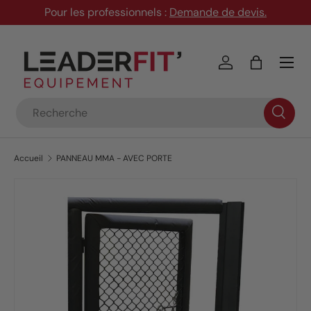
Pour les professionnels :
Demande de devis
.
Aller au contenu
Menu
Se connecter
Panier
Recherche
Accueil
PANNEAU MMA - AVEC PORTE
Passer aux informations produits