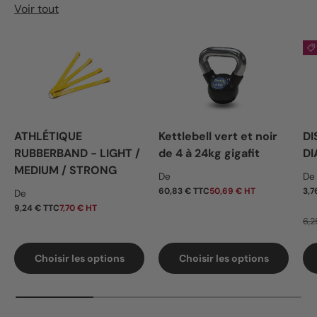
Voir tout
ATHLÉTIQUE
Kettlebell vert et noir
DI
RUBBERBAND - LIGHT /
de 4 à 24kg gigafit
DI
MEDIUM / STRONG
Prix habituel
Pr
De
De
Prix habituel
60,83 € TTC
50,69 € HT
3,7
De
9,24 € TTC
7,70 € HT
6,2
Choisir les options
Choisir les options