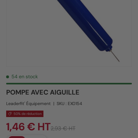
54 en stock
POMPE AVEC AIGUILLE
Leaderfit' Équipement
|
SKU :
EX0154
50% de réduction
1,46 € HT
2,93 € HT