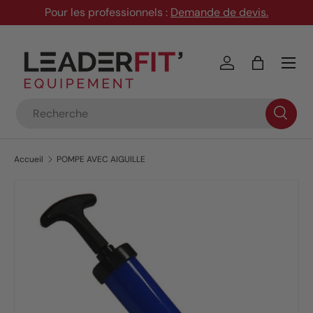
Pour les professionnels :
Demande de devis
.
Aller au contenu
Menu
Se connecter
Panier
Recherche
Accueil
POMPE AVEC AIGUILLE
Passer aux informations produits