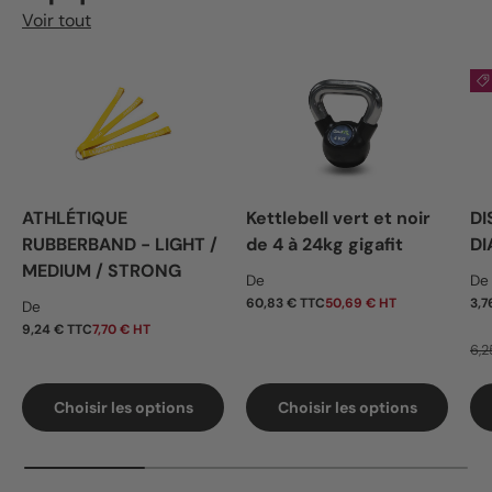
Voir tout
ATHLÉTIQUE
Kettlebell vert et noir
DI
RUBBERBAND - LIGHT /
de 4 à 24kg gigafit
DI
MEDIUM / STRONG
Prix habituel
Pr
De
De
Prix habituel
60,83 € TTC
50,69 € HT
3,7
De
9,24 € TTC
7,70 € HT
6,2
Choisir les options
Choisir les options