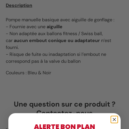
Description
Pompe manuelle basique avec aiguille de gonflage :
- Fournie avec une
aiguille
- Non adaptée aux ballons fitness / Swiss ball,
car
aucun embout conique ou adaptateur
n’est
fourni.
- Risque de fuite ou inadaptation si l’embout ne
correspond pas à la valve du ballon
Couleurs : Bleu & Noir
Une question sur ce produit ?
Contactez-nous
ALERTE BON PLAN