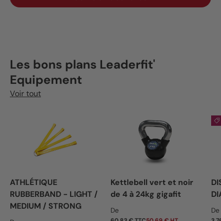
Les bons plans Leaderfit'
Equipement
Voir tout
ATHLÉTIQUE
Kettlebell vert et noir
DI
RUBBERBAND - LIGHT /
de 4 à 24kg gigafit
DI
MEDIUM / STRONG
Prix habituel
Pr
De
De
60,83 € TTC
50,69 € HT
3,7