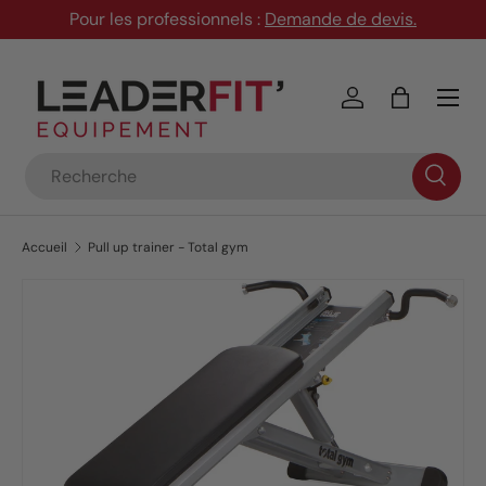
Pour les professionnels :
Demande de devis
.
Aller au contenu
Menu
Se connecter
Panier
Recherche
Accueil
Pull up trainer - Total gym
Passer aux informations produits