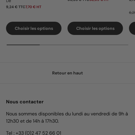
Prix habituel
De
9,24 € TTC
7,70 € HT
6,2
Choisir les options
Choisir les options
Retour en haut
Nous contacter
Nous sommes disponibles du lundi au vendredi de 9h à
12h30 et de 14h à 17h30.
Tel : +33 (0)2 47 52 66 01