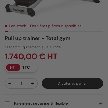
1 en stock
- Dernières pièces disponibles !
Pull up trainer - Total gym
Leaderfit’ Equipement
|
SKU :
3225
1.740,00 € HT
HT
TTC
Qté
Ajouter au panier
Diminuer la quantité
Augmenter la quantité
Paiement sécurisé & flexible