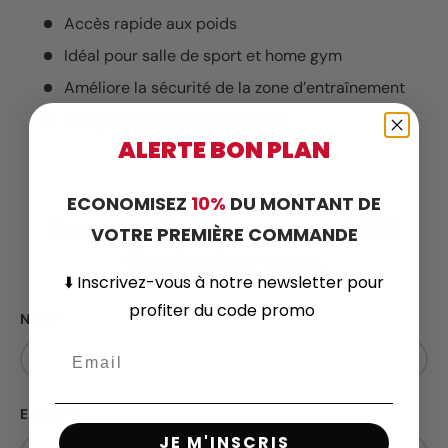
Accès rapide aux poids
Idéal pour salle de sport et home gym
Améliore la sécurité de la zone d’entraînement
Design compact et fonctionnel
ALERTE BON PLAN
ECONOMISEZ
10%
DU MONTANT DE
Une question sur ce produit ?
VOTRE PREMIÈRE COMMANDE
Contactez-nous
⬇️
Inscrivez-vous
à notre newsletter pour
profiter du code promo
Nom
E-mail
JE M'INSCRIS