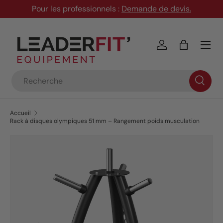
Pour les professionnels :
Demande de devis
.
Aller au contenu
Menu
Se connecter
Panier
Recherche
Accueil
Rack à disques olympiques 51 mm – Rangement poids musculation
Passer aux informations produits