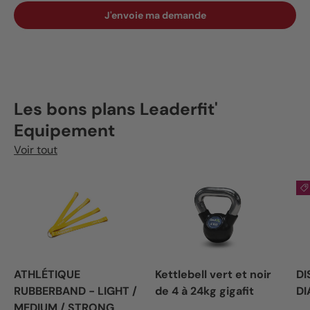
J'envoie ma demande
Les bons plans Leaderfit'
Equipement
Voir tout
ATHLÉTIQUE
Kettlebell vert et noir
DI
RUBBERBAND - LIGHT /
de 4 à 24kg gigafit
DI
MEDIUM / STRONG