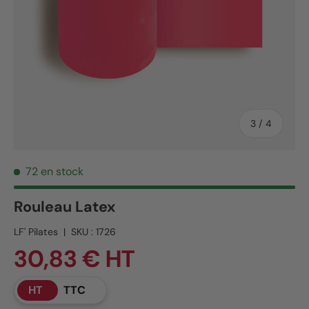
de
3
/
4
72 en stock
Rouleau Latex
LF' Pilates
|
SKU :
1726
30,83 € HT
HT
TTC