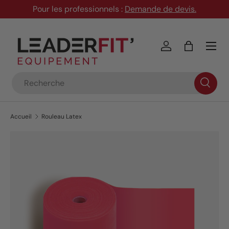
Pour les professionnels :
Demande de devis
.
Aller au contenu
Menu
Se connecter
Panier
Recherche
Accueil
Rouleau Latex
L’image 3 est maintenant disponible dans la vue de galerie
Passer aux informations produits