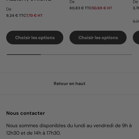
Prix habituel
Pr
De
De
Prix habituel
60,83 € TTC
50,69 € HT
3,7
De
9,24 € TTC
7,70 € HT
6,2
Choisir les options
Choisir les options
Retour en haut
Nous contacter
Nous sommes disponibles du lundi au vendredi de 9h à
12h30 et de 14h à 17h30.