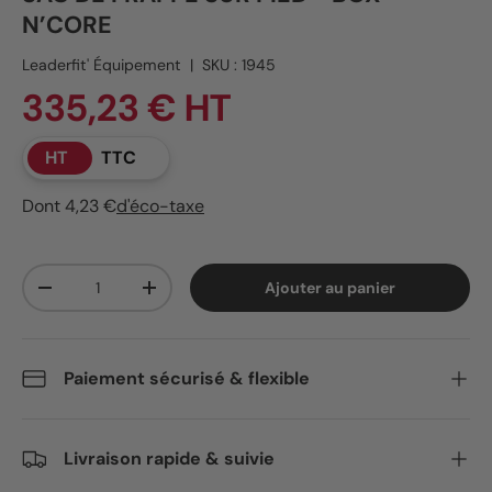
N’CORE
Leaderfit' Équipement
|
SKU :
1945
335,23 € HT
HT
TTC
Dont 4,23 €
d'éco-taxe
Qté
Ajouter au panier
Diminuer la quantité
Augmenter la quantité
Paiement sécurisé & flexible
Livraison rapide & suivie