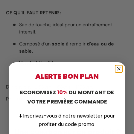
CE QU'IL FAUT RETENIR :
Sac de touche, idéal pour un entraînement
intensif.
Composé d’un
socle
à remplir
d’eau ou de
sable.
Vendu à l’unité.
ALERTE BON PLAN
Dimensions : L 68cm* l 68cm* H 178cm.
ECONOMISEZ
10%
DU MONTANT DE
Poids net : 16kg.
VOTRE PREMIÈRE COMMANDE
⬇️
Inscrivez-vous
à notre newsletter pour
profiter du code promo
Une question sur ce produit ?