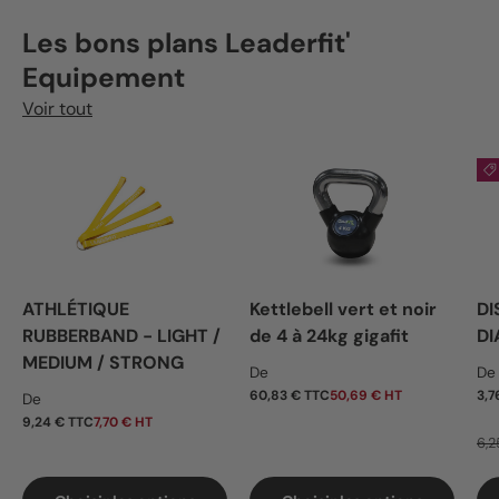
Les bons plans Leaderfit'
Equipement
Voir tout
ATHLÉTIQUE
Kettlebell vert et noir
DI
RUBBERBAND - LIGHT /
de 4 à 24kg gigafit
DI
MEDIUM / STRONG
Prix habituel
Pr
De
De
Prix habituel
60,83 € TTC
50,69 € HT
3,7
De
9,24 € TTC
7,70 € HT
6,2