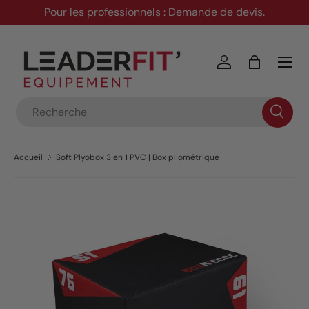
Pour les professionnels :
Demande de devis
.
Aller au contenu
Menu
Se connecter
Panier
Recherche
Accueil
Soft Plyobox 3 en 1 PVC | Box pliométrique
Passer aux informations produits