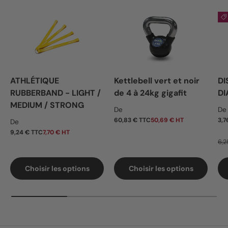
ATHLÉTIQUE
Kettlebell vert et noir
DI
RUBBERBAND - LIGHT /
de 4 à 24kg gigafit
DI
MEDIUM / STRONG
Prix habituel
Pr
De
De
Prix habituel
60,83 € TTC
50,69 € HT
3,7
De
9,24 € TTC
7,70 € HT
6,2
Choisir les options
Choisir les options