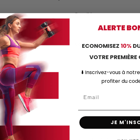
E-mail
ALERTE BO
Code postal
ECONOMISEZ
10%
DU
VOTRE PREMIÈR
⬇️
Inscrivez-vous
à notre
profiter du co
JE M'INS
mulaire, j’accepte que Leaderfit Équipement utilise mes inf