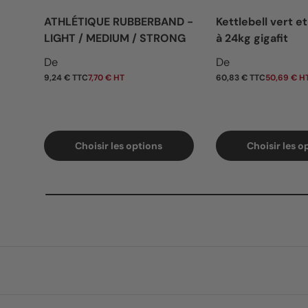
ATHLÉTIQUE RUBBERBAND -
Kettlebell vert et
LIGHT / MEDIUM / STRONG
à 24kg gigafit
Prix habituel
Prix habituel
De
De
9,24 € TTC
7,70 € HT
60,83 € TTC
50,69 € H
Choisir les options
Choisir les o