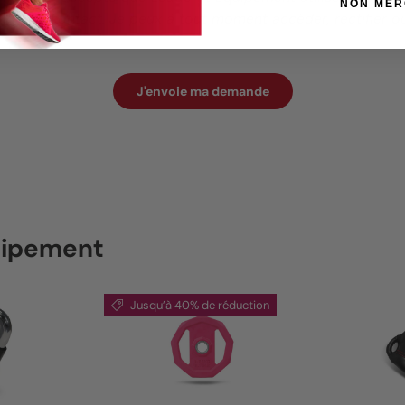
NON MER
de de contact. Je peux à tout moment accéder, rectifier 
J'envoie ma demande
quipement
Jusqu’à 40% de réduction