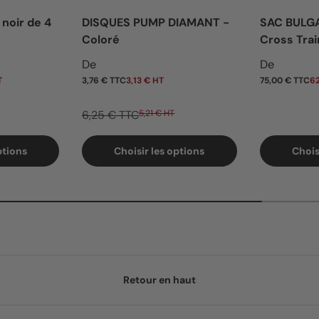
 noir de 4
DISQUES PUMP DIAMANT -
SAC BULG
Coloré
Cross Trai
Prix soldé
Prix habi
De
De
T
3,76 € TTC
3,13 € HT
75,00 € TTC
62
6,25 € TTC
5,21 € HT
ptions
Choisir les options
Chois
Retour en haut