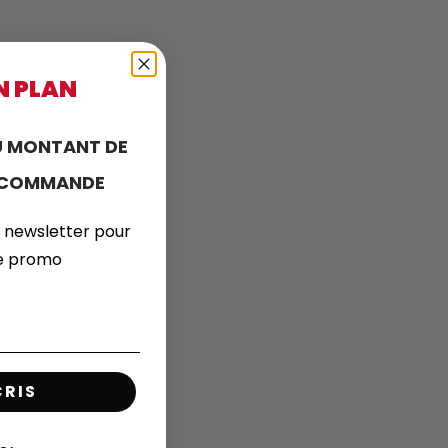
N PLAN
 MONTANT DE
E COMMANDE
 newsletter pour
de promo
CRIS
ormations pour