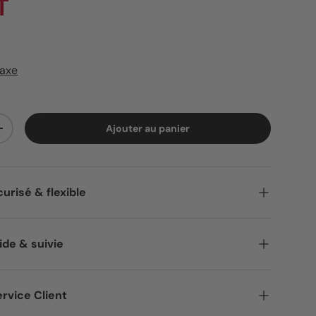
T
taxe
Ajouter au panier
ité
Augmenter la quantité
urisé & flexible
ide & suivie
rvice Client