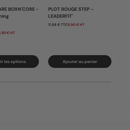
ARE BOXN'CORE -
PLOT ROUGE STEP -
BAN
ning
LEADERFIT'
- 0
tuel
Prix habituel
Pri
11,88 € TTC
9,90 € HT
De
,50 € HT
7,80 
ir les options
Ajouter au panier