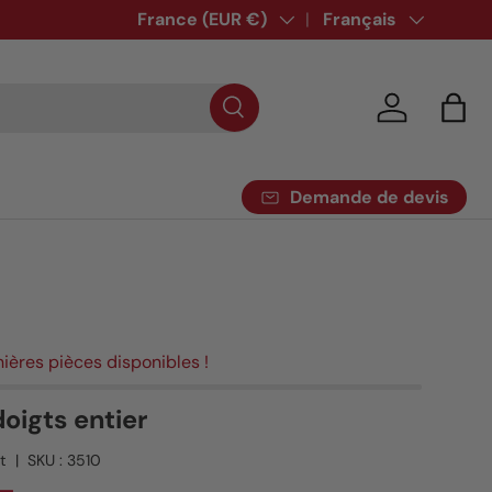
Pays
France (EUR €)
Langue
Français
Se connecte
Pani
Demande de devis
nières pièces disponibles !
oigts entier
t
|
SKU :
3510