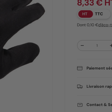
8,33 € H
HT
TTC
Dont 0,10 €
d'éco-
Qté
Diminuer la quant
Paiement séc
Livraison rap
Contact & Se