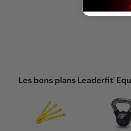
répondre à ma deman
données.
Les bons plans Leaderfit' E