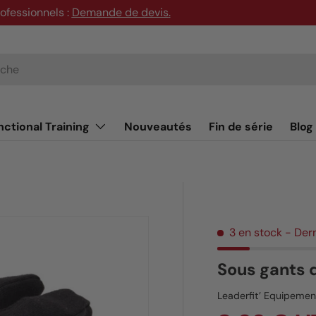
rofessionnels :
Demande de devis
.
nctional Training
Nouveautés
Fin de série
Blog
3 en stock
- Der
Sous gants d
Leaderfit’ Equipemen