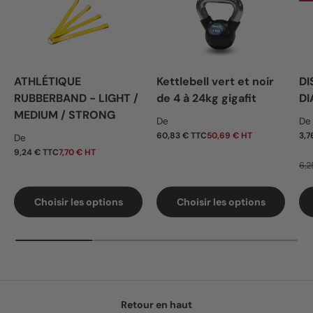
ATHLÉTIQUE
Kettlebell vert et noir
DI
RUBBERBAND - LIGHT /
de 4 à 24kg gigafit
DI
MEDIUM / STRONG
Prix habituel
Pr
De
De
Prix habituel
60,83 € TTC
50,69 € HT
3,7
De
9,24 € TTC
7,70 € HT
6,2
Choisir les options
Choisir les options
Retour en haut