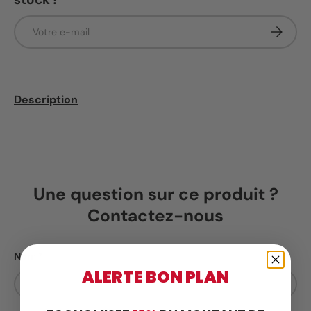
E-mail
S’inscrir
Description
Une question sur ce produit ?
Contactez-nous
Nom
ALERTE BON PLAN