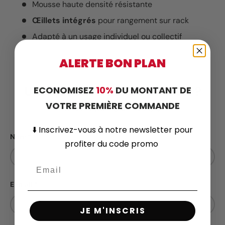
Mousse haute densité résistante
Œillets intégrés
pour rangement sur rack
Adapté à un usage individuel ou collectif
ALERTE BON PLAN
Une question sur ce produit ?
ECONOMISEZ
10%
DU MONTANT DE
Contactez-nous
VOTRE PREMIÈRE COMMANDE
⬇️
Inscrivez-vous
à notre newsletter pour
Nom
profiter du code promo
E-mail
JE M'INSCRIS