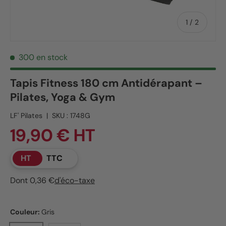
de
1
/
2
300 en stock
Tapis Fitness 180 cm Antidérapant –
Pilates, Yoga & Gym
LF' Pilates
|
SKU :
1748G
19,90 € HT
HT
TTC
Dont 0,36 €
d'éco-taxe
Couleur:
Gris