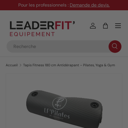
Pour les professionnels :
Demande de devis
.
Aller au contenu
Menu
Se connecter
Panier
Recherche
Accueil
Tapis Fitness 180 cm Antidérapant – Pilates, Yoga & Gym
Passer aux informations produits