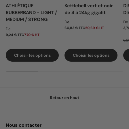
ATHLÉTIQUE
Kettlebell vert et noir
DI
RUBBERBAND - LIGHT /
de 4 à 24kg gigafit
DI
MEDIUM / STRONG
Prix habituel
Pr
De
De
Prix habituel
60,83 € TTC
50,69 € HT
3,7
De
9,24 € TTC
7,70 € HT
6,2
Choisir les options
Choisir les options
Retour en haut
Nous contacter