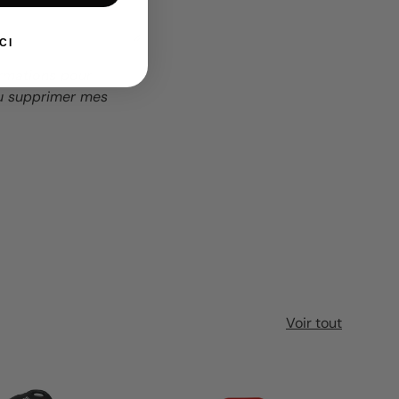
CI
ormations pour
ou supprimer mes
Voir tout