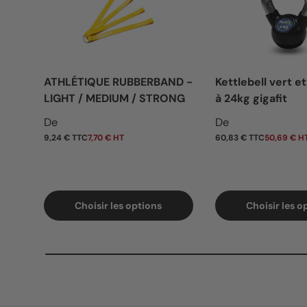
ATHLÉTIQUE RUBBERBAND -
Kettlebell vert et
LIGHT / MEDIUM / STRONG
à 24kg gigafit
Prix habituel
Prix habituel
De
De
9,24 € TTC
7,70 € HT
60,83 € TTC
50,69 € H
Choisir les options
Choisir les o