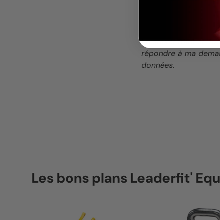
En soumettant ce for
répondre à ma deman
données.
Les bons plans Leaderfit' E