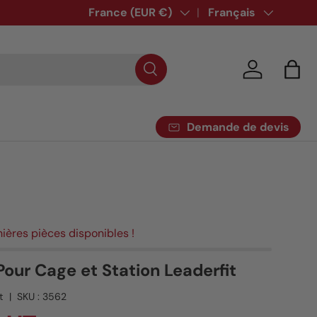
Pays
France (EUR €)
Langue
Français
Se connecte
Pani
Demande de devis
nières pièces disponibles !
our Cage et Station Leaderfit
t
|
SKU :
3562