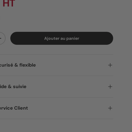
 HT
Ajouter au panier
ité
Augmenter la quantité
urisé & flexible
ide & suivie
rvice Client