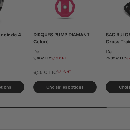
 noir de 4
DISQUES PUMP DIAMANT -
SAC BULG
Coloré
Cross Trai
Prix soldé
Prix habi
De
De
T
3,76 € TTC
3,13 € HT
75,00 € TTC
62
6,25 € TTC
5,21 € HT
ptions
Choisir les options
Chois