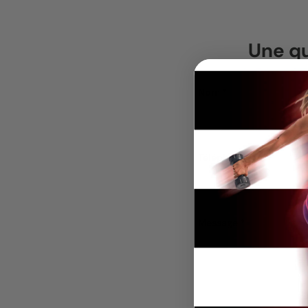
Une qu
Nom
Téléphone
Message