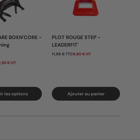
ARE BOXN'CORE -
PLOT ROUGE STEP -
BAN
ning
LEADERFIT'
- 0
tuel
Prix habituel
Pri
11,88 € TTC
9,90 € HT
De
,50 € HT
7,80 
ir les options
Ajouter au panier