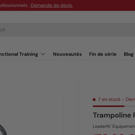
rofessionnels :
Demande de devis
.
nctional Training
Nouveautés
Fin de série
Blog
7 en stock
- Der
Trampoline P
Leaderfit' Équipemen