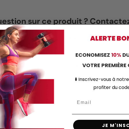
estion sur ce produit ? Contact
ALERTE BO
E-mail
ECONOMISEZ
10%
DU
VOTRE PREMIÈR
Code postal
⬇️
Inscrivez-vous
à notre
profiter du co
JE M'INS