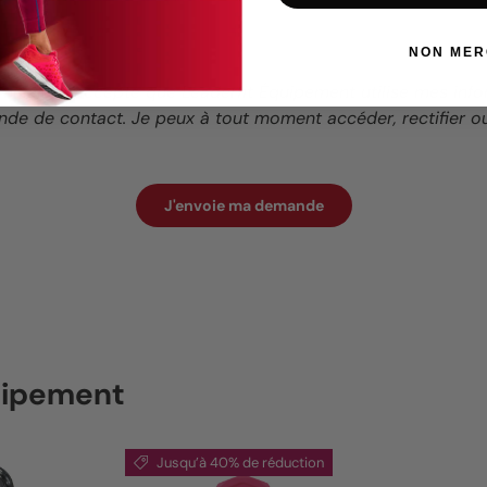
NON MER
mulaire, j’accepte que Leaderfit Équipement utilise mes inf
de de contact. Je peux à tout moment accéder, rectifier 
J'envoie ma demande
quipement
Jusqu’à 40% de réduction