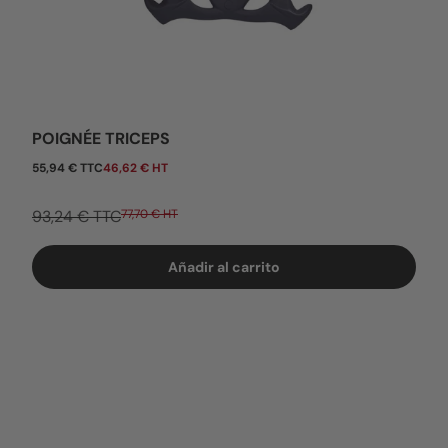
POIGNÉE TRICEPS
Precio de venta
55,94 € TTC
46,62 € HT
93,24 € TTC
77,70 € HT
Añadir al carrito