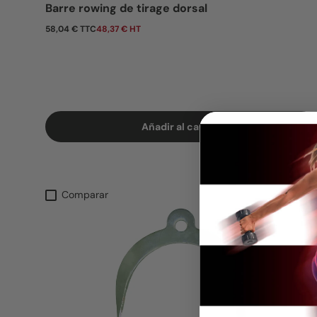
Barre rowing de tirage dorsal
Precio normal
58,04 € TTC
48,37 € HT
Añadir al carrito
Comparar