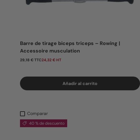
Barre de tirage biceps triceps – Rowing |
Accessoire musculation
Precio normal
29,18 € TTC
24,32 € HT
Añadir al carrito
Comparar
40 % de descuento