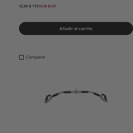
Precio normal
13,39 € TTC
11,16 € HT
Añadir al carrito
Comparar