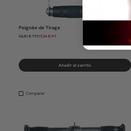
Poignée de Tirage
Precio normal
20,81 € TTC
17,34 € HT
Añadir al carrito
Comparar