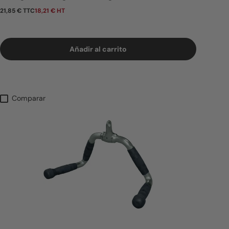
Precio normal
21,85 € TTC
18,21 € HT
Añadir al carrito
Comparar