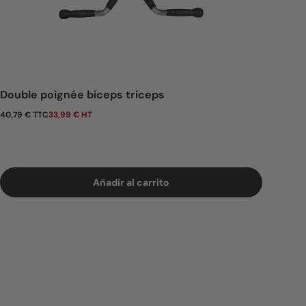
Double poignée biceps triceps
Precio normal
40,79 € TTC
33,99 € HT
Añadir al carrito