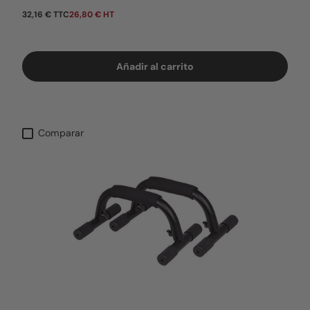
Precio normal
32,16 € TTC
26,80 € HT
Añadir al carrito
Comparar