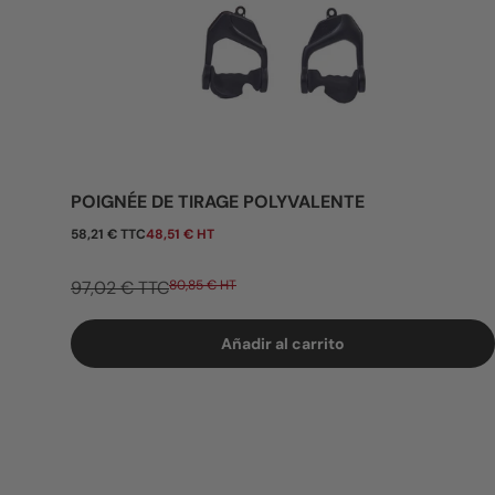
POIGNÉE DE TIRAGE POLYVALENTE
Precio de venta
58,21 € TTC
48,51 € HT
97,02 € TTC
80,85 € HT
Añadir al carrito