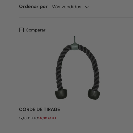
Ordenar por
Más vendidos
Comparar
CORDE DE TIRAGE
Precio normal
17,16 € TTC
14,30 € HT