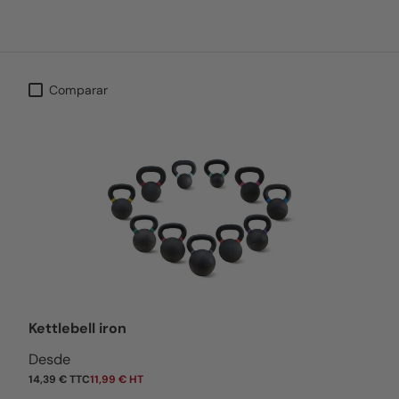
Comparar
Kettlebell iron
Precio normal
Desde
14,39 € TTC
11,99 € HT