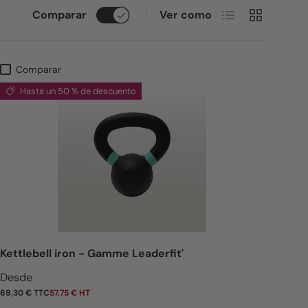
Lista
Cuadrícula
Comparar
Ver como
Comparar
Hasta un 50 % de descuento
Kettlebell iron - Gamme Leaderfit'
Precio de venta
Desde
69,30 € TTC
57,75 € HT