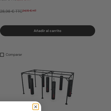
Precio de venta
28,98 € TTC
24,15 € HT
Añadir al carrito
Comparar