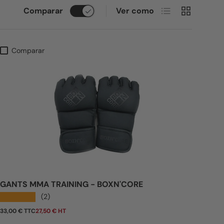
Lista
Cuadrícula
Comparar
Ver como
Comparar
GANTS MMA TRAINING - BOXN'CORE
★★★★★
(2)
Precio normal
33,00 € TTC
27,50 € HT