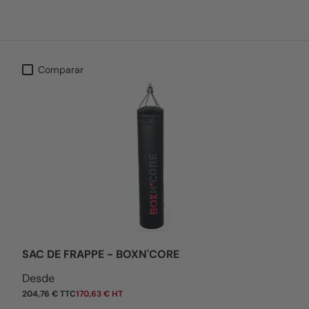
Comparar
SAC DE FRAPPE - BOXN'CORE
Precio normal
Desde
204,76 € TTC
170,63 € HT