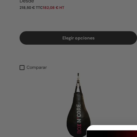
Precio normal
Desde
218,50 € TTC
182,08 € HT
Elegir opciones
Comparar