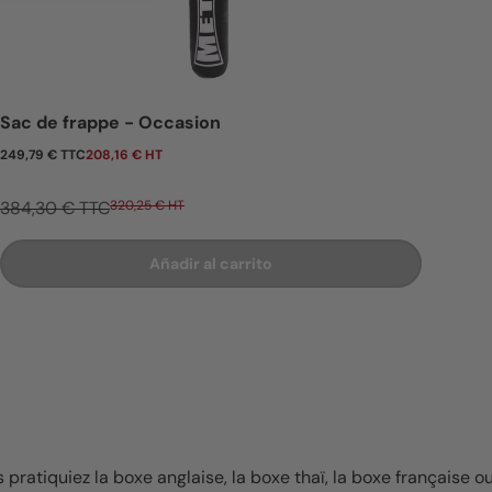
Sac de frappe - Occasion
Precio de venta
249,79 € TTC
208,16 € HT
384,30 € TTC
320,25 € HT
Añadir al carrito
ratiquiez la boxe anglaise, la boxe thaï, la boxe française o