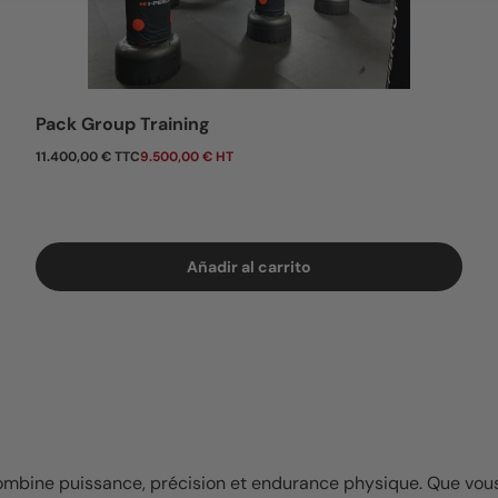
Pack Group Training
Precio normal
11.400,00 € TTC
9.500,00 € HT
Añadir al carrito
ombine puissance, précision et endurance physique. Que vous p