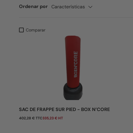
Ordenar por
Características
Comparar
SAC DE FRAPPE SUR PIED - BOX N’CORE
Precio normal
402,28 € TTC
335,23 € HT