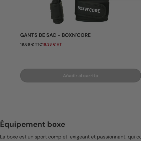
GANTS DE SAC - BOXN'CORE
Precio normal
19,66 € TTC
16,38 € HT
Añadir al carrito
Équipement boxe
La boxe est un sport complet, exigeant et passionnant, qui c