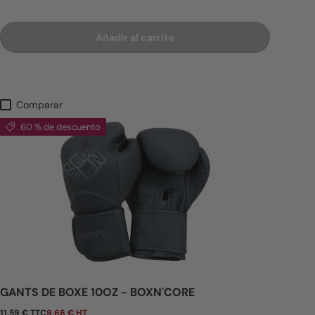
Añadir al carrito
Comparar
60 % de descuento
GANTS DE BOXE 10OZ - BOXN'CORE
11,59 € TTC
9,66 € HT