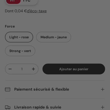
HT
TTC
Dont 0,04 €
d'éco-taxe
Force
Light - rose
Medium - jaune
Strong - vert
Qté
Ajouter au panier
Diminuer la quantité
Augmenter la quantité
Paiement sécurisé & flexible
Livraison rapide & suivie