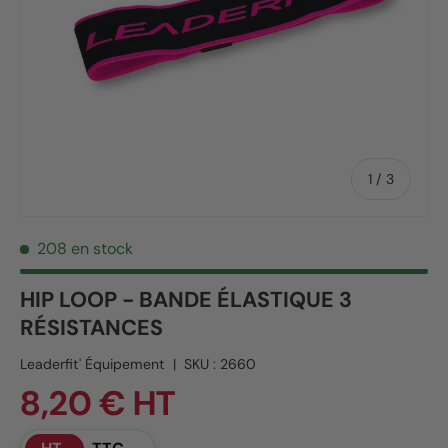
de
1
/
3
208 en stock
HIP LOOP - BANDE ÉLASTIQUE 3
RÉSISTANCES
Leaderfit' Équipement
|
SKU :
2660
8,20 € HT