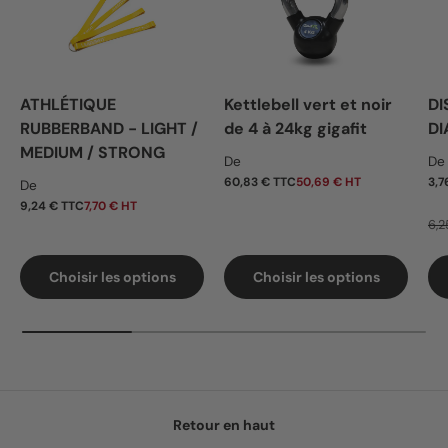
ATHLÉTIQUE
Kettlebell vert et noir
DI
RUBBERBAND - LIGHT /
de 4 à 24kg gigafit
DI
MEDIUM / STRONG
Prix habituel
Pr
De
De
Prix habituel
60,83 € TTC
50,69 € HT
3,7
De
9,24 € TTC
7,70 € HT
6,2
Choisir les options
Choisir les options
Retour en haut